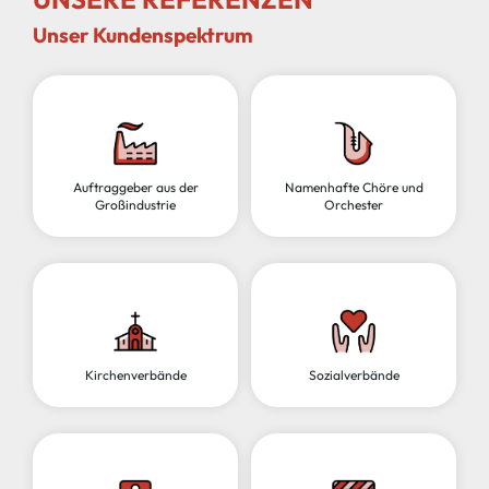
Unser Kundenspektrum
Auftraggeber aus der
Namenhafte Chöre und
Großindustrie
Orchester
Kirchenverbände
Sozialverbände